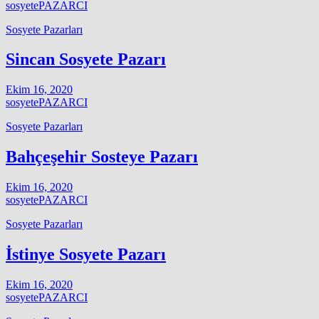
sosyetePAZARCI
Sosyete Pazarları
Sincan Sosyete Pazarı
Ekim 16, 2020
sosyetePAZARCI
Sosyete Pazarları
Bahçeşehir Sosteye Pazarı
Ekim 16, 2020
sosyetePAZARCI
Sosyete Pazarları
İstinye Sosyete Pazarı
Ekim 16, 2020
sosyetePAZARCI