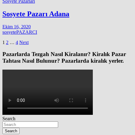
Sosyete Pazarları
Sosyete Pazarı Adana
Ekim 16, 2020
sosyetePAZARCI
Yazı
1
2
…
4
Next
sayfalandırması
Pazarlarda Tezgah Nasıl Kiralanır? Kiralık Pazar
Tahtası Nasıl Bulunur? Pazarlarda kiralık yerler.
Search
Search