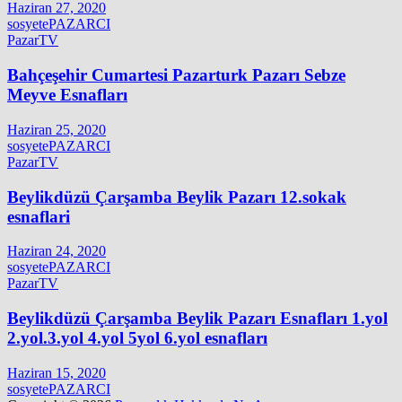
Haziran 27, 2020
sosyetePAZARCI
PazarTV
Bahçeşehir Cumartesi Pazarturk Pazarı Sebze
Meyve Esnafları
Haziran 25, 2020
sosyetePAZARCI
PazarTV
Beylikdüzü Çarşamba Beylik Pazarı 12.sokak
esnaflari
Haziran 24, 2020
sosyetePAZARCI
PazarTV
Beylikdüzü Çarşamba Beylik Pazarı Esnafları 1.yol
2.yol.3.yol 4.yol 5yol 6.yol esnafları
Haziran 15, 2020
sosyetePAZARCI