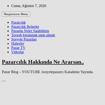
Skip
Cuma, Ağustos 7, 2026
to
content
Responsive Menu
Pazarcılık
Pazarcılık Belgeler
Pazarda Neler Satabilirim
Tezgah kiralamak satın almak
Sosyete Pazarları
Haberler
Pazar TV
Videolar
Pazarcılık Hakkında Ne Ararsan..
Pazar Blog – YOUTUBE /sosyetepazarcı Kanalımız Yayında.