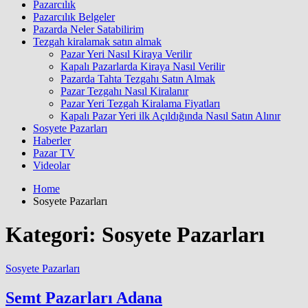
Pazarcılık
Pazarcılık Belgeler
Pazarda Neler Satabilirim
Tezgah kiralamak satın almak
Pazar Yeri Nasıl Kiraya Verilir
Kapalı Pazarlarda Kiraya Nasıl Verilir
Pazarda Tahta Tezgahı Satın Almak
Pazar Tezgahı Nasıl Kiralanır
Pazar Yeri Tezgah Kiralama Fiyatları
Kapalı Pazar Yeri ilk Açıldığında Nasıl Satın Alınır
Sosyete Pazarları
Haberler
Pazar TV
Videolar
Home
Sosyete Pazarları
Kategori:
Sosyete Pazarları
Sosyete Pazarları
Semt Pazarları Adana