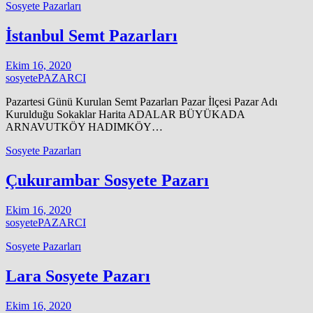
Sosyete Pazarları
İstanbul Semt Pazarları
Ekim 16, 2020
sosyetePAZARCI
Pazartesi Günü Kurulan Semt Pazarları Pazar İlçesi Pazar Adı
Kurulduğu Sokaklar Harita ADALAR BÜYÜKADA
ARNAVUTKÖY HADIMKÖY…
Sosyete Pazarları
Çukurambar Sosyete Pazarı
Ekim 16, 2020
sosyetePAZARCI
Sosyete Pazarları
Lara Sosyete Pazarı
Ekim 16, 2020