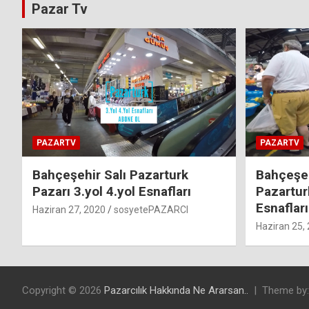
Pazar Tv
PAZARTV
PAZARTV
Bahçeşehir Salı Pazarturk
Bahçeşe
Pazarı 3.yol 4.yol Esnafları
Pazartur
Esnafları
Haziran 27, 2020
sosyetePAZARCI
Haziran 25,
Copyright © 2026
Pazarcılık Hakkında Ne Ararsan..
Theme by