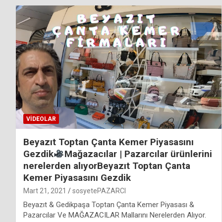
VIDEOLAR
Beyazıt Toptan Çanta Kemer Piyasasını
Gezdik
Mağazacılar | Pazarcılar ürünlerini
nerelerden alıyorBeyazıt Toptan Çanta
Kemer Piyasasını Gezdik
Mart 21, 2021
sosyetePAZARCI
Beyazıt & Gedikpaşa Toptan Çanta Kemer Piyasası &
Pazarcılar Ve MAĞAZACILAR Mallarını Nerelerden Alıyor.