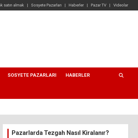
k satın almak
Sosyete Pazarları
Haberler
Pazar TV
Videolar
SOSYETE PAZARLARI
HABERLER
Pazarlarda Tezgah Nasıl Kiralanır?