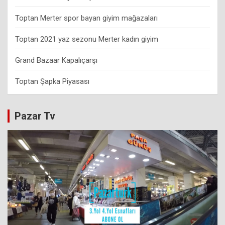
Toptan Merter spor bayan giyim mağazaları
Toptan 2021 yaz sezonu Merter kadın giyim
Grand Bazaar Kapalıçarşı
Toptan Şapka Piyasası
Pazar Tv