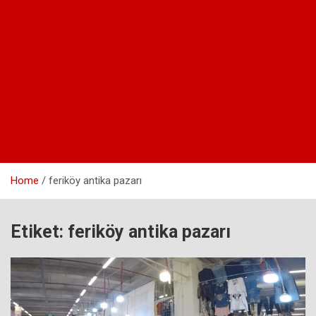
Home
feriköy antika pazarı
Etiket:
feriköy antika pazarı