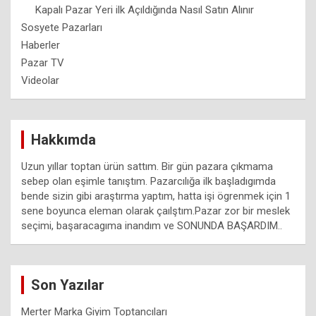
Kapalı Pazar Yeri ilk Açıldığında Nasıl Satın Alınır
Sosyete Pazarları
Haberler
Pazar TV
Videolar
Hakkımda
Uzun yıllar toptan ürün sattım. Bir gün pazara çıkmama
sebep olan eşimle tanıştım. Pazarcılığa ilk başladıgımda
bende sizin gibi araştırma yaptım, hatta işi ögrenmek için 1
sene boyunca eleman olarak çaılştım.Pazar zor bir meslek
seçimi, başaracagıma inandım ve SONUNDA BAŞARDIM..
Son Yazılar
Merter Marka Giyim Toptancıları