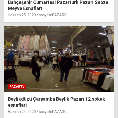
Bahçeşehir Cumartesi Pazarturk Pazarı Sebze
Meyve Esnafları
Haziran 25, 2020
sosyetePAZARCI
PAZARTV
Beylikdüzü Çarşamba Beylik Pazarı 12.sokak
esnaflari
Haziran 24, 2020
sosyetePAZARCI