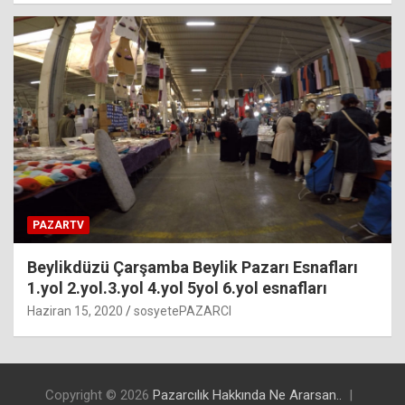
PAZARTV
Beylikdüzü Çarşamba Beylik Pazarı Esnafları
1.yol 2.yol.3.yol 4.yol 5yol 6.yol esnafları
Haziran 15, 2020
sosyetePAZARCI
Copyright © 2026
Pazarcılık Hakkında Ne Ararsan..