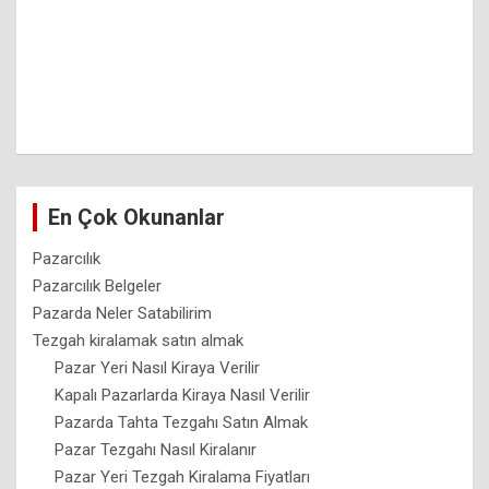
En Çok Okunanlar
Pazarcılık
Pazarcılık Belgeler
Pazarda Neler Satabilirim
Tezgah kiralamak satın almak
Pazar Yeri Nasıl Kiraya Verilir
Kapalı Pazarlarda Kiraya Nasıl Verilir
Pazarda Tahta Tezgahı Satın Almak
Pazar Tezgahı Nasıl Kiralanır
Pazar Yeri Tezgah Kiralama Fiyatları