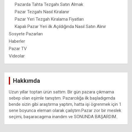
Pazarda Tahta Tezgahı Satın Almak
Pazar Tezgahı Nasıl Kiralanır
Pazar Yeri Tezgah Kiralama Fiyatları
Kapalı Pazar Yeri ilk Açıldığında Nasıl Satın Alınır
Sosyete Pazarları
Haberler
Pazar TV
Videolar
Hakkımda
Uzun yıllar toptan ürün sattım. Bir gün pazara çıkmama
sebep olan eşimle tanıştım. Pazarcılığa ilk başladıgımda
bende sizin gibi araştırma yaptım, hatta işi ögrenmek için 1
sene boyunca eleman olarak çaılştım.Pazar zor bir meslek
seçimi, başaracagıma inandım ve SONUNDA BAŞARDIM..