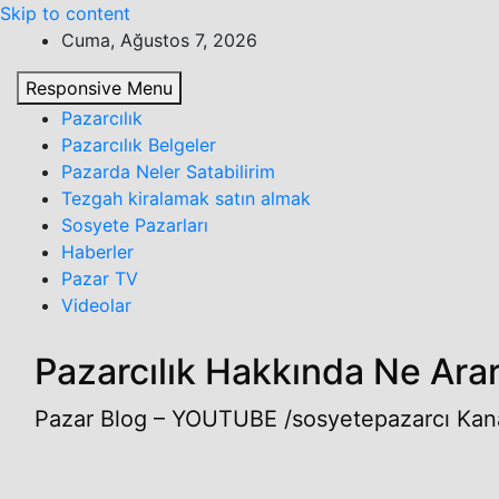
Skip to content
Cuma, Ağustos 7, 2026
Responsive Menu
Pazarcılık
Pazarcılık Belgeler
Pazarda Neler Satabilirim
Tezgah kiralamak satın almak
Sosyete Pazarları
Haberler
Pazar TV
Videolar
Pazarcılık Hakkında Ne Arar
Pazar Blog – YOUTUBE /sosyetepazarcı Kana