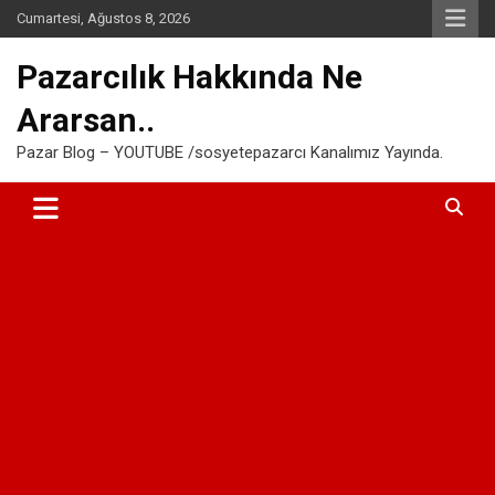
Skip
Cumartesi, Ağustos 8, 2026
to
content
Pazarcılık Hakkında Ne
Ararsan..
Pazar Blog – YOUTUBE /sosyetepazarcı Kanalımız Yayında.