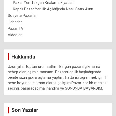
Pazar Yeri Tezgah Kiralama Fiyatları
Kapalı Pazar Yeri ilk Açıldığında Nasıl Satın Alınır
Sosyete Pazarları
Haberler
Pazar TV
Videolar
Hakkımda
Uzun yıllar toptan ürün sattım. Bir gün pazara çıkmama
sebep olan eşimle tanıştım. Pazarcılığa ilk başladıgımda
bende sizin gibi araştırma yaptım, hatta işi ögrenmek için 1
sene boyunca eleman olarak çaılştım.Pazar zor bir meslek
seçimi, başaracagıma inandım ve SONUNDA BAŞARDIM..
Son Yazılar