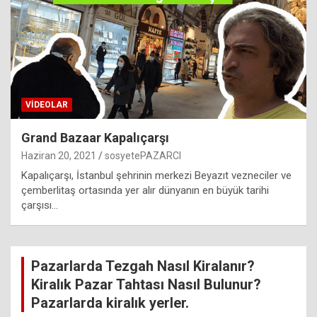
VIDEOLAR
Grand Bazaar Kapalıçarşı
Haziran 20, 2021
sosyetePAZARCI
Kapalıçarşı, İstanbul şehrinin merkezi Beyazıt vezneciler ve
çemberlitaş ortasında yer alır dünyanın en büyük tarihi
çarşısı…
Pazarlarda Tezgah Nasıl Kiralanır?
Kiralık Pazar Tahtası Nasıl Bulunur?
Pazarlarda kiralık yerler.