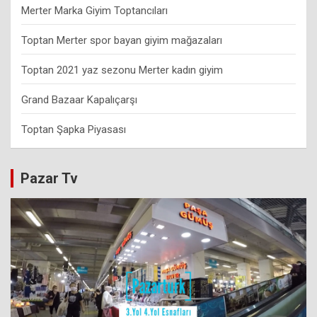
Merter Marka Giyim Toptancıları
Toptan Merter spor bayan giyim mağazaları
Toptan 2021 yaz sezonu Merter kadın giyim
Grand Bazaar Kapalıçarşı
Toptan Şapka Piyasası
Pazar Tv