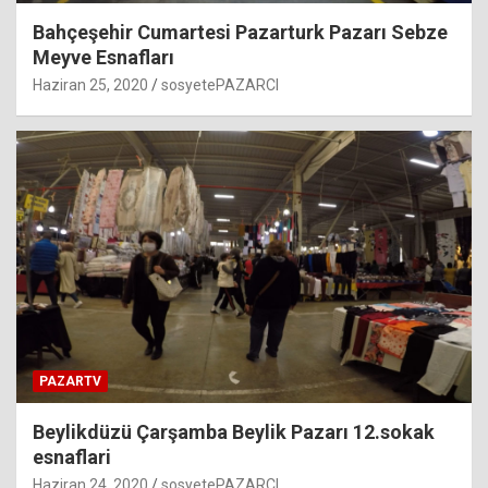
Bahçeşehir Cumartesi Pazarturk Pazarı Sebze
Meyve Esnafları
Haziran 25, 2020
sosyetePAZARCI
PAZARTV
Beylikdüzü Çarşamba Beylik Pazarı 12.sokak
esnaflari
Haziran 24, 2020
sosyetePAZARCI