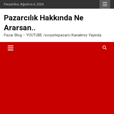
Skip
Perşembe, Ağustos 6, 2026
to
content
Pazarcılık Hakkında Ne
Ararsan..
Pazar Blog – YOUTUBE /sosyetepazarcı Kanalımız Yayında.