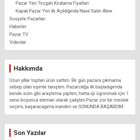
Pazar Yeri Tezgah Kiralama Fiyatları
Kapalı Pazar Yeri ilk Açıldığında Nasıl Satın Alınır
Sosyete Pazarları
Haberler
Pazar TV
Videolar
Hakkımda
Uzun yıllar toptan ürün sattım. Bir gün pazara çıkmama
sebep olan eşimle tanıştım. Pazarcılığa ilk başladıgımda
bende sizin gibi araştırma yaptım, hatta işi ögrenmek için 1
sene boyunca eleman olarak çaılştım.Pazar zor bir meslek
seçimi, başaracagıma inandım ve SONUNDA BAŞARDIM..
Son Yazılar