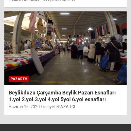
PAZARTV
Beylikdüzü Çarşamba Beylik Pazarı Esnafları
1.yol 2.yol.3.yol 4.yol 5yol 6.yol esnafları
Haziran 15, 2020
sosyetePAZARCI