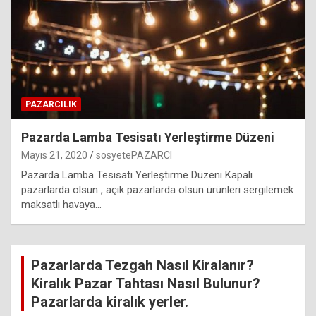
PAZARCILIK
Pazarda Lamba Tesisatı Yerleştirme Düzeni
Mayıs 21, 2020
sosyetePAZARCI
Pazarda Lamba Tesisatı Yerleştirme Düzeni Kapalı
pazarlarda olsun , açık pazarlarda olsun ürünleri sergilemek
maksatlı havaya…
Pazarlarda Tezgah Nasıl Kiralanır?
Kiralık Pazar Tahtası Nasıl Bulunur?
Pazarlarda kiralık yerler.