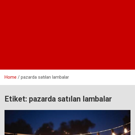
Home
pazarda satılan lambalar
Etiket:
pazarda satılan lambalar