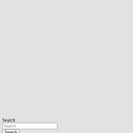
Search
Search