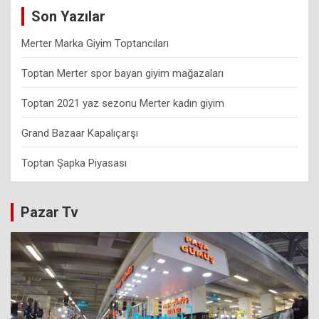
Son Yazılar
Merter Marka Giyim Toptancıları
Toptan Merter spor bayan giyim mağazaları
Toptan 2021 yaz sezonu Merter kadın giyim
Grand Bazaar Kapalıçarşı
Toptan Şapka Piyasası
Pazar Tv