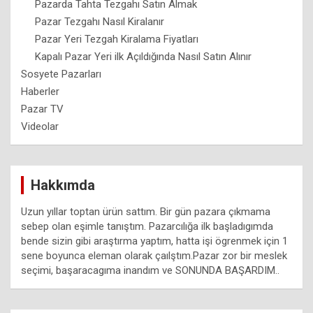
Pazarda Tahta Tezgahı Satın Almak
Pazar Tezgahı Nasıl Kiralanır
Pazar Yeri Tezgah Kiralama Fiyatları
Kapalı Pazar Yeri ilk Açıldığında Nasıl Satın Alınır
Sosyete Pazarları
Haberler
Pazar TV
Videolar
Hakkımda
Uzun yıllar toptan ürün sattım. Bir gün pazara çıkmama
sebep olan eşimle tanıştım. Pazarcılığa ilk başladıgımda
bende sizin gibi araştırma yaptım, hatta işi ögrenmek için 1
sene boyunca eleman olarak çaılştım.Pazar zor bir meslek
seçimi, başaracagıma inandım ve SONUNDA BAŞARDIM..