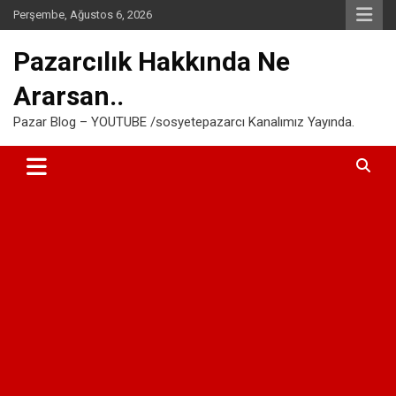
Skip
Perşembe, Ağustos 6, 2026
to
content
Pazarcılık Hakkında Ne
Ararsan..
Pazar Blog – YOUTUBE /sosyetepazarcı Kanalımız Yayında.