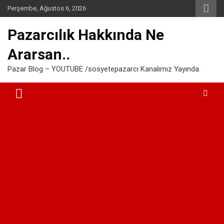
Skip
Perşembe, Ağustos 6, 2026
to
content
Pazarcılık Hakkında Ne
Ararsan..
Pazar Blog – YOUTUBE /sosyetepazarcı Kanalımız Yayında.