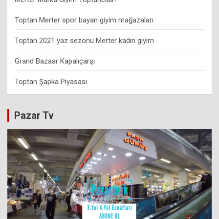
Toptan Merter spor bayan giyim mağazaları
Toptan 2021 yaz sezonu Merter kadın giyim
Grand Bazaar Kapalıçarşı
Toptan Şapka Piyasası
Pazar Tv