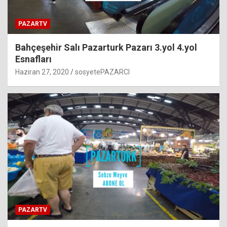
PAZARTV
Bahçeşehir Salı Pazarturk Pazarı 3.yol 4.yol
Esnafları
Haziran 27, 2020
sosyetePAZARCI
PAZARTV