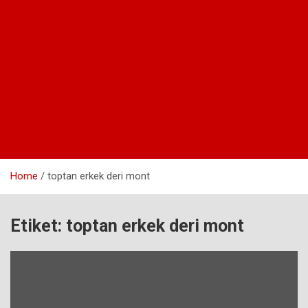
Home
toptan erkek deri mont
Etiket:
toptan erkek deri mont