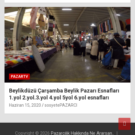
PAZARTV
Beylikdüzü Çarşamba Beylik Pazarı Esnafları
1.yol 2.yol.3.yol 4.yol 5yol 6.yol esnafları
Haziran 15, 2020
sosyetePAZARCI
Copyright © 2026
Pazarcılık Hakkında Ne Ararsan..