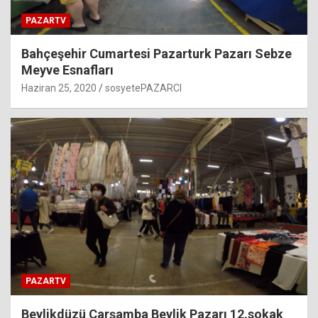
PAZARTV
Bahçeşehir Cumartesi Pazarturk Pazarı Sebze
Meyve Esnafları
Haziran 25, 2020
sosyetePAZARCI
PAZARTV
Beylikdüzü Çarşamba Beylik Pazarı 12.sokak