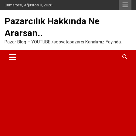
Skip
Cumartesi, Ağustos 8, 2026
to
content
Pazarcılık Hakkında Ne
Ararsan..
Pazar Blog – YOUTUBE /sosyetepazarcı Kanalımız Yayında.