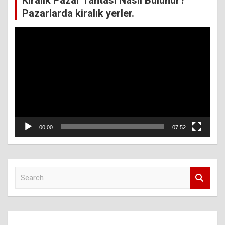
Pazarlarda kiralık yerler.
Video
oynatıcı
00:00
07:52
S
e
a
r
c
h