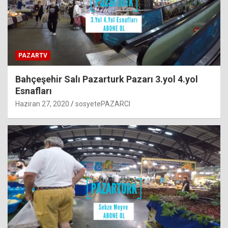
PAZARTV
Bahçeşehir Salı Pazarturk Pazarı 3.yol 4.yol
Esnafları
Haziran 27, 2020
sosyetePAZARCI