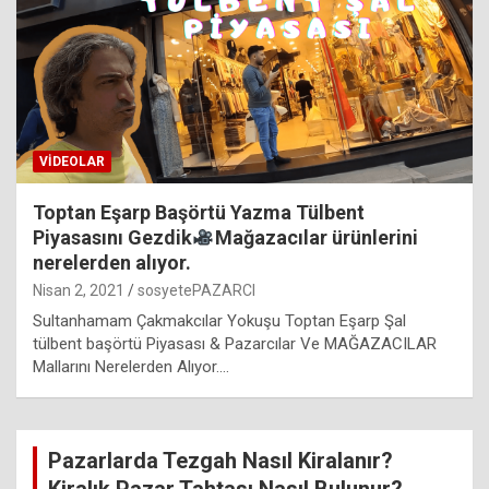
VIDEOLAR
Toptan Eşarp Başörtü Yazma Tülbent
Piyasasını Gezdik
Mağazacılar ürünlerini
nerelerden alıyor.
Nisan 2, 2021
sosyetePAZARCI
Sultanhamam Çakmakcılar Yokuşu Toptan Eşarp Şal
tülbent başörtü Piyasası & Pazarcılar Ve MAĞAZACILAR
Mallarını Nerelerden Alıyor.…
Pazarlarda Tezgah Nasıl Kiralanır?
Kiralık Pazar Tahtası Nasıl Bulunur?