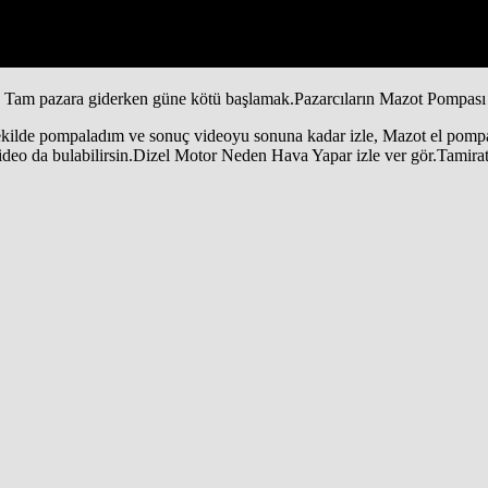
Tam pazara giderken güne kötü başlamak.Pazarcıların Mazot Pompası
t şekilde pompaladım ve sonuç videoyu sonuna kadar izle, Mazot el pom
 video da bulabilirsin.Dizel Motor Neden Hava Yapar izle ver gör.Tamira