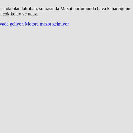
pasında olan tahribatı, sonrasında Mazot hortumunda hava kabarcığının
tı çok kolay ve ucuz.
vada geliyor
,
Motora mazot gelmiyor