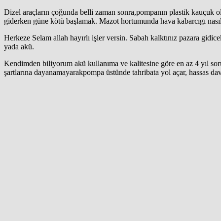
Dizel araçların çoğunda belli zaman sonra,pompanın plastik kauçuk ol
giderken güne kötü başlamak. Mazot hortumunda hava kabarcıgı nasıl gi
Herkeze Selam allah hayırlı işler versin. Sabah kalktınız pazara gidic
yada akü.
Kendimden biliyorum akü kullanıma ve kalitesine göre en az 4 yıl sor
şartlarına dayanamayarakpompa üstünde tahribata yol açar, hassas davr