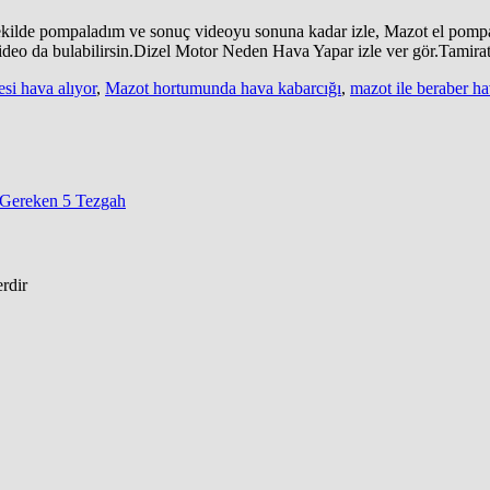
t şekilde pompaladım ve sonuç videoyu sonuna kadar izle, Mazot el pom
 video da bulabilirsin.Dizel Motor Neden Hava Yapar izle ver gör.Tamira
esi hava alıyor
,
Mazot hortumunda hava kabarcığı
,
mazot ile beraber ha
 Gereken 5 Tezgah
erdir