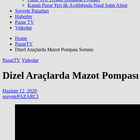
Kapalı Pazar Yeri ilk Açıldığında Nasıl Satın Alınır
Sosyete Pazarları
Haberler
Pazar TV
Videolar
Home
PazarTV
Dizel Araçlarda Mazot Pompası Sorunu
PazarTV
Videolar
Dizel Araçlarda Mazot Pompası
Haziran 12, 2020
sosyetePAZARCI