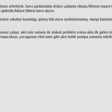
ması sebebiyle, hava şartlarından dolayı çatlama olması,Motora mazot i
derilir,Mazot filtresi hava alıyor.
eksiniz sabahın karanlıgı, güneş bile,hava aydınlanmamış. marşa bastını
unsuz çalışır. akü nün zamanı ile alakalı problem yoksa akla ilk gelen 
anacaksın, çocugunun elini tutar gibi aksi halde pompa zamanla tahriba