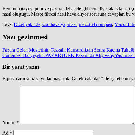
Ben bu hatayı yaptım ve pazara alel acele gidicem diye sıkı sıkı ser
nasıl oluştugu, Mazot filtresi nasıl hava alıyor sorusuna cevapları bu
Tags:
Dizel yakıt deposu hava yapmasi
,
mazot el pompası
,
Mazot filtr
Yazı gezinmesi
Pazara Gelen Müşterinin Tezgahı Karıştırdıktan Sonra Kaçma Taktiği
Cumartesi Bahçeşehir PAZARTURK Pazarında Alış Veriş Yapılması
Bir yanıt yazın
E-posta adresiniz yayınlanmayacak.
Gerekli alanlar
*
ile işaretlenmişl
Yorum
*
Ad
*