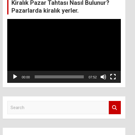
Kiralık Pazar Tahtası Nasıl Bulunur?
Pazarlarda kiralık yerler.
Video
oynatıcı
00:00
07:52
S
e
a
r
c