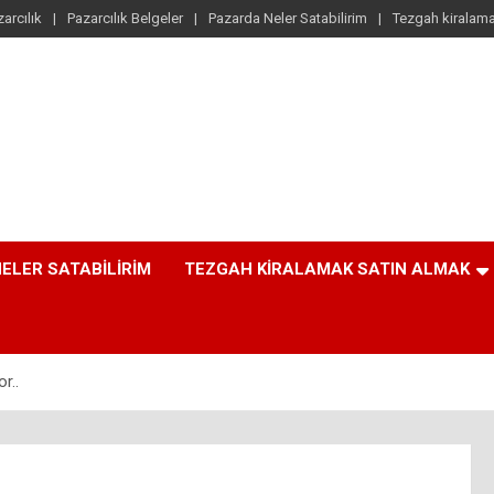
arcılık
Pazarcılık Belgeler
Pazarda Neler Satabilirim
Tezgah kiralama
ELER SATABILIRIM
TEZGAH KIRALAMAK SATIN ALMAK
r..