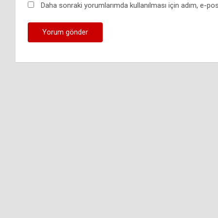
Daha sonraki yorumlarımda kullanılması için adım, e-pos