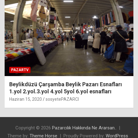
PAZARTV
Beylikdüzü Çarşamba Beylik Pazarı Esnafları
1.yol 2.yol.3.yol 4.yol 5yol 6.yol esnafları
Haziran 15, 2020
sosyetePAZARCI
Copyright © 2026
Pazarcılık Hakkında Ne Ararsan..
Theme by:
Theme Horse
Proudly Powered by:
WordPress