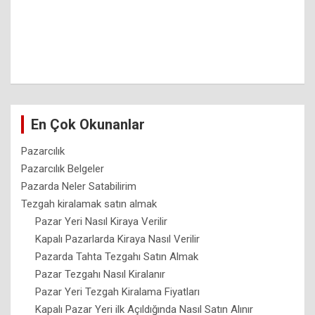
En Çok Okunanlar
Pazarcılık
Pazarcılık Belgeler
Pazarda Neler Satabilirim
Tezgah kiralamak satın almak
Pazar Yeri Nasıl Kiraya Verilir
Kapalı Pazarlarda Kiraya Nasıl Verilir
Pazarda Tahta Tezgahı Satın Almak
Pazar Tezgahı Nasıl Kiralanır
Pazar Yeri Tezgah Kiralama Fiyatları
Kapalı Pazar Yeri ilk Açıldığında Nasıl Satın Alınır