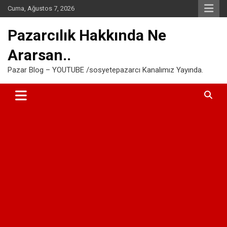
Skip
Cuma, Ağustos 7, 2026
to
content
Pazarcılık Hakkında Ne
Ararsan..
Pazar Blog – YOUTUBE /sosyetepazarcı Kanalımız Yayında.