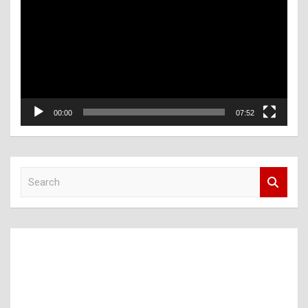
00:00
07:52
S
e
a
r
c
h