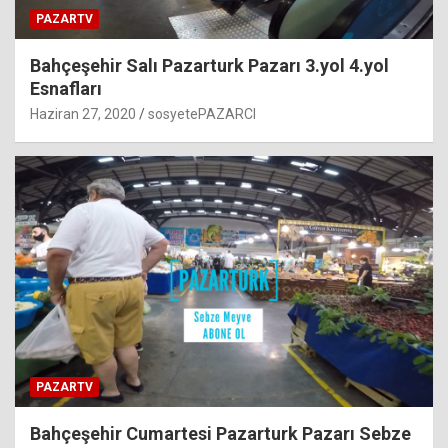
PAZARTV
Bahçeşehir Salı Pazarturk Pazarı 3.yol 4.yol
Esnafları
Haziran 27, 2020
sosyetePAZARCI
PAZARTV
Bahçeşehir Cumartesi Pazarturk Pazarı Sebze